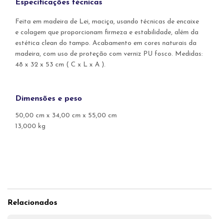
Especificações técnicas
Feita em madeira de Lei, maciça, usando técnicas de encaixe
e colagem que proporcionam firmeza e estabilidade, além da
estética clean do tampo. Acabamento em cores naturais da
madeira, com uso de proteção com verniz PU fosco. Medidas:
48 x 32 x 53 cm ( C x L x A ).
Dimensões e peso
50,00 cm x 34,00 cm x 55,00 cm
13,000 kg
Relacionados