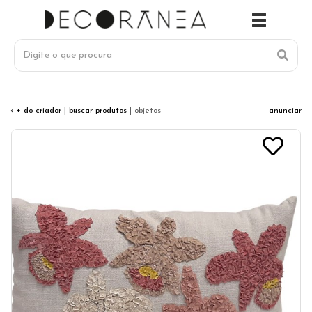
‹ + do criador
| buscar produtos
| objetos
anunciar