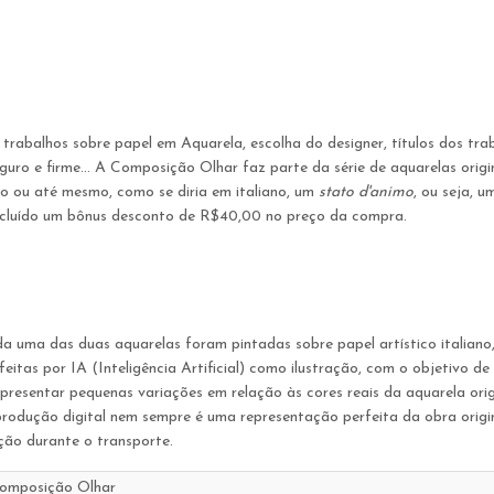
hos sobre papel em Aquarela, escolha do designer, títulos dos trabal
uro e firme... A Composição Olhar faz parte da série de aquarelas orig
 ou até mesmo, como se diria em italiano, um
stato d'animo
, ou seja, 
ncluído um bônus desconto de R$40,00 no preço da compra.
a uma das duas aquarelas foram pintadas sobre papel artístico italian
itas por IA (Inteligência Artificial) como ilustração, com o objetivo de
resentar pequenas variações em relação às cores reais da aquarela orig
produção digital nem sempre é uma representação perfeita da obra origina
ção durante o transporte.
omposição Olhar