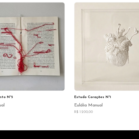
nto N°5
Estudo Corações N°1
ual
Eulália Manual
R$ 1.200,00