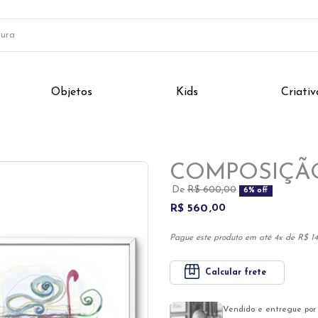
Objetos
Kids
Criativ
Next
COMPOSIÇÃ
De
R$ 600,00
6% off
R$ 560
00
Pague este produto em até 4x de R$ 14
Calcular frete
Vendido e entregue por