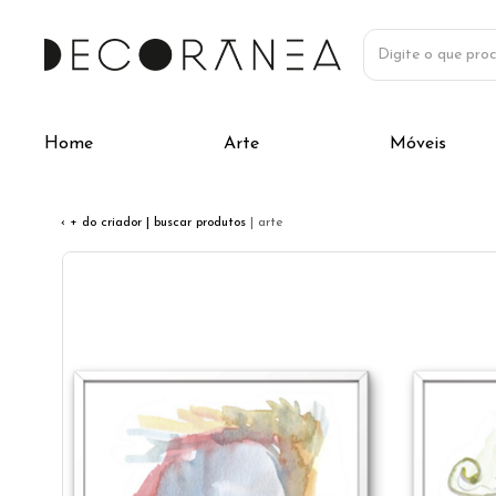
Home
Arte
Móveis
‹ + do criador
| buscar produtos
| arte
Previous