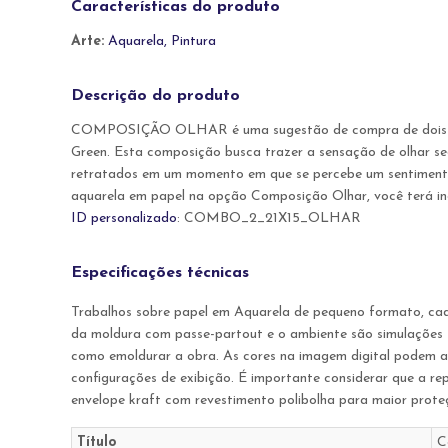
Características do produto
Arte:
Aquarela, Pintura
Descrição do produto
COMPOSIÇÃO OLHAR é uma sugestão de compra de dois trabal
Green. Esta composição busca trazer a sensação de olhar seg
retratados em um momento em que se percebe um sentimento
aquarela em papel na opção Composição Olhar, você terá i
ID personalizado
: COMBO_2_21X15_OLHAR
Especificações técnicas
Trabalhos sobre papel em Aquarela de pequeno formato, cad
da moldura com passe-partout e o ambiente são simulações fe
como emoldurar a obra. As cores na imagem digital podem ap
configurações de exibição. É importante considerar que a re
envelope kraft com revestimento polibolha para maior prote
Título
C