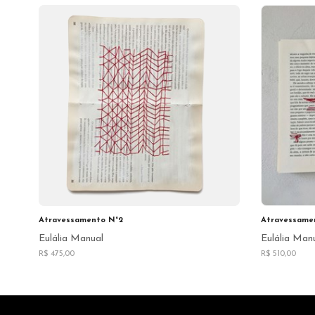
Atravessamento N°2
Atravessame
Eulália Manual
Eulália Man
R$ 475,00
R$ 510,00