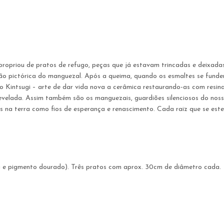
ropriou de pratos de refugo, peças que já estavam trincadas e deixadas 
o pictórica do manguezal. Após a queima, quando os esmaltes se fundem
 do Kintsugi – arte de dar vida nova a cerâmica restaurando-as com resi
velada. Assim também são os manguezais, guardiões silenciosos do nosso
na terra como fios de esperança e renascimento. Cada raiz que se este
ca e pigmento dourado). Três pratos com aprox. 30cm de diâmetro cada.