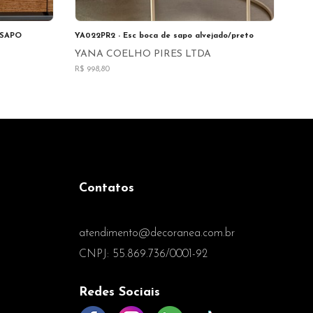
 SAPO
YA022PR2 - Esc boca de sapo alvejado/preto
YANA COELHO PIRES LTDA
R$ 998,80
Contatos
(27) 99689-7503
atendimento@decoranea.com.br
CNPJ: 55.869.736/0001-92
Redes Sociais