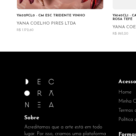
YA029CL0 - CM ESC TRIDENTE VINHO
YA140CL1 - 
ROSA TEFÉ
YANA COELHO PIRES LTDA
YANA COE
R$ 1.172,60
R$ 893,20
Acesso
Home
Minha C
Termos 
Sobre
Política
Acreditamos que a arte está em todo
lugar. Por isso, criamos uma plataforma
Forma