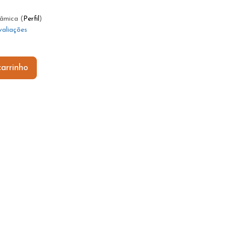
âmica (
Perfil
)
valiações
arrinho