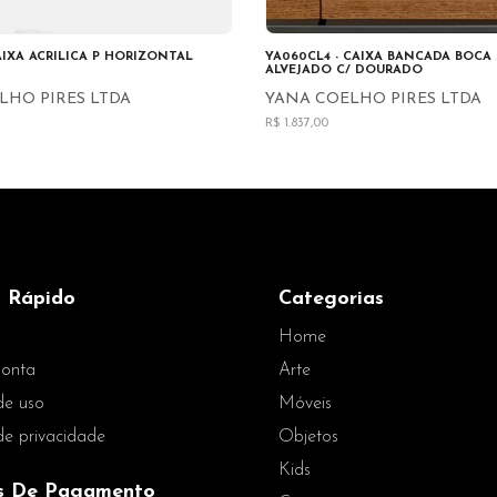
CAIXA ACRILICA P HORIZONTAL
YA060CL4 - CAIXA BANCADA BOCA
ALVEJADO C/ DOURADO
LHO PIRES LTDA
YANA COELHO PIRES LTDA
R$ 1.837,00
 Rápido
Categorias
Home
onta
Arte
de uso
Móveis
 de privacidade
Objetos
Kids
s De Pagamento