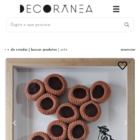
‹ + do criador
| buscar produtos
| arte
anunciar
Previous
Next