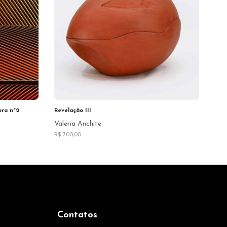
bra nº2
Revelação III
Valeria Anchite
R$ 700,00
Contatos