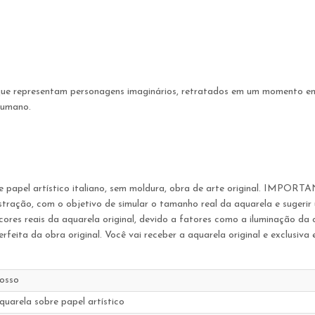
que representam personagens imaginários, retratados em um momento em
humano.
 papel artístico italiano, sem moldura, obra de arte original. IMPORT
 ilustração, com o objetivo de simular o tamanho real da aquarela e suge
ores reais da aquarela original, devido a fatores como a iluminação da
feita da obra original. Você vai receber a aquarela original e exclusiv
osso
quarela sobre papel artístico