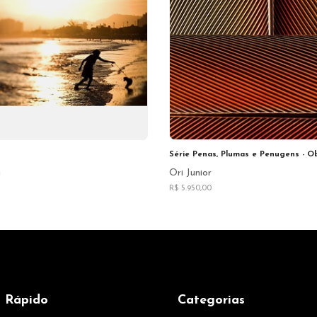
Série Penas, Plumas e Penugens - O
a
Ori Junior
R$ 5.950,00
 Rápido
Categorias