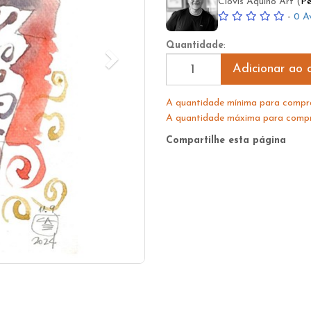
Clovis Aquino Art (
Pe
-
0 A
Quantidade
:
Adicionar ao c
A quantidade mínima para compra
A quantidade máxima para compra
Compartilhe esta página