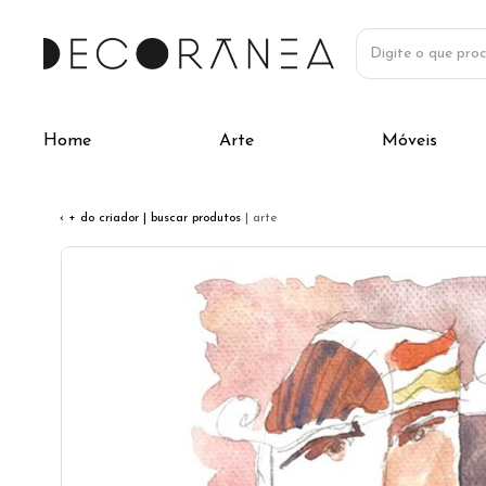
Home
Arte
Móveis
‹ + do criador
| buscar produtos
| arte
Previous