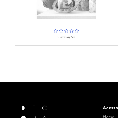
0 avaliações
Acesso
Home