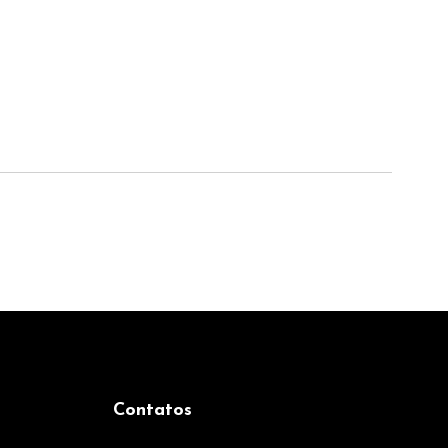
Contatos
(27) 99689-7503